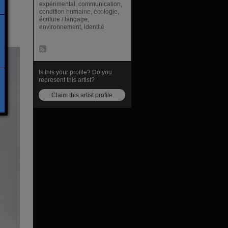
es
expérimental, communication,
condition humaine, écologie,
écriture / langage,
environnement, identité
Is this your profile? Do you
represent this artist?
Claim this artist profile