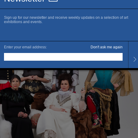
algonquine. Artiste complète et polymorphe, son œuvre convoque les imaginair
solements et questionner les pouvoirs de domination en inventant
oies de traverse.