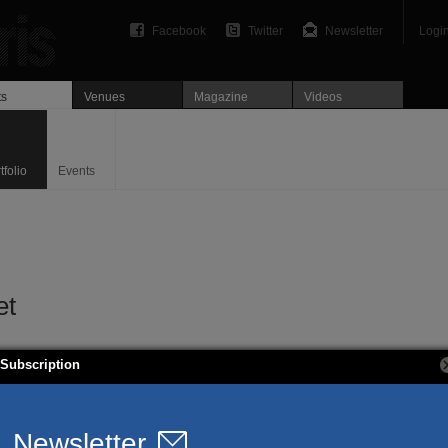
Facebook
Twitter
Newsletter
Logi
ts
Venues
Magazine
Videos
tfolio
Events
et
Subscription
 Caroline Monnet, issue de la double culture algonquienne (du peuple autochto
ourtant une autodidacte ayant suivi des études de sociologie et de
son premier court-métrage en 2009 « Ikwé » avant de participer à de nombreux
en utilisant des formes multiples qui convoquent sa biographie, issue elle-mê