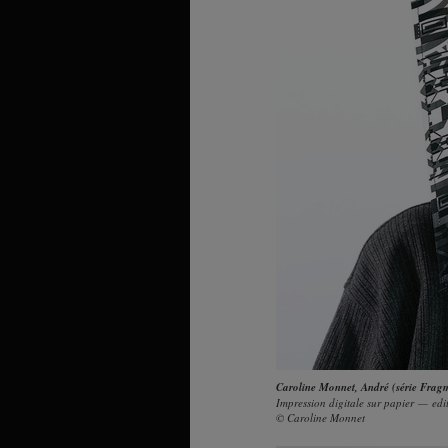
Caroline Monnet
,
André (série Frag
Impression digitale sur papier — edit
© Caroline Monnet