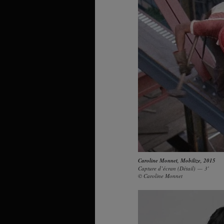
Caroline Monnet
,
Mobilize
, 2015
Capture d’écran (Détail) — 3'
© Caroline Monnet