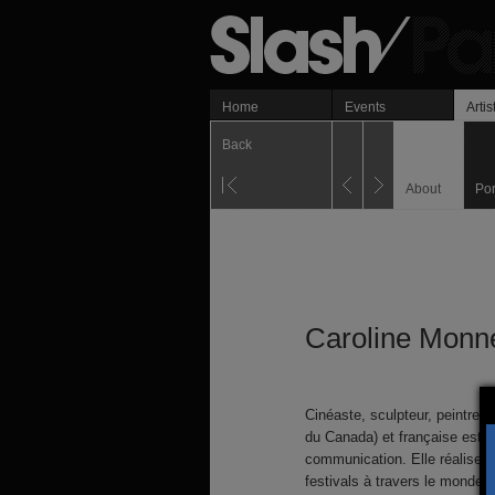
Home
Events
Artis
Back
About
Por
Caroline Monn
Cinéaste, sculpteur, peintre,
du Canada) et française est p
communication. Elle réalise 
festivals à travers le monde 