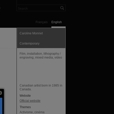
n
Français
English
Caroline Monnet
Contemporary
Film, installation, lithography /
engraving, mixed media, video
Canadian artist born in 1985 in
Canada.
ne
Website
Official website
Themes
me
Activisme, cinéma