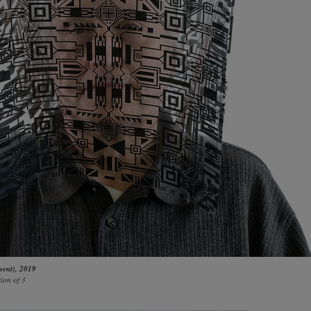
ment)
, 2019
ion of 3