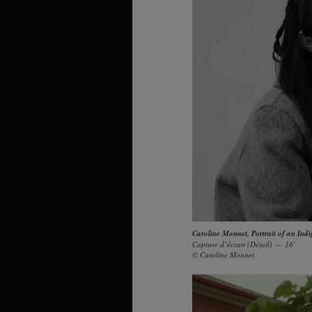
Caroline Monnet
,
Portrait of an In
Capture d’écran (Détail) — 16'
© Caroline Monnet