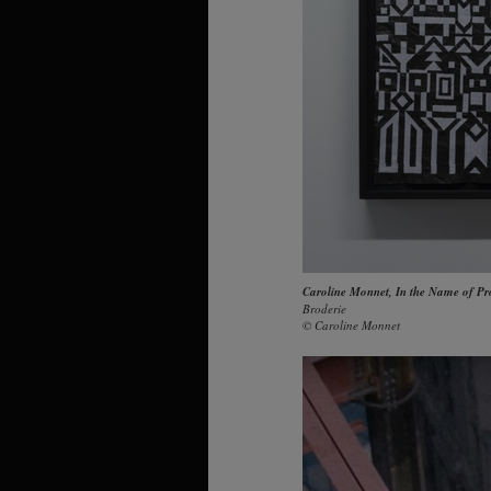
Caroline Monnet
,
In the Name of Pr
Broderie
© Caroline Monnet