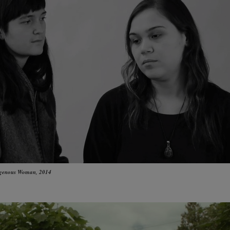
digenous Woman
, 2014