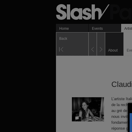
Home
Events
Artis
Back
About
Ev
Claudi
L’artiste It
de la recher
au gré de se
nous invite 
fondamental
réponse ge