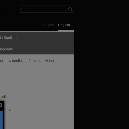
n
Français
English
a Squitieri
mporary
ge, new media, performance, video
 artist.
sation
, France