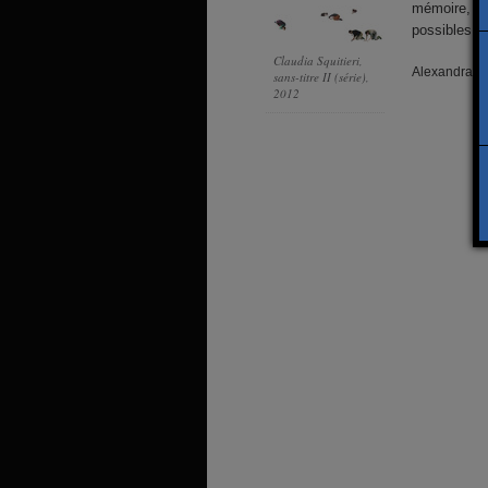
mémoire, pro
possibles ex
Claudia Squitieri,
Alexandra D
sans-titre II (série),
2012