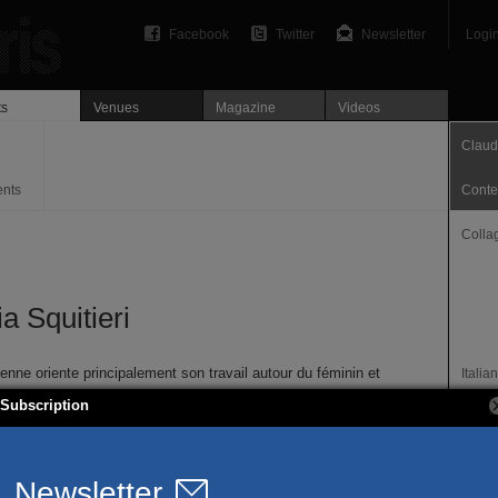
Facebook
Twitter
Newsletter
Logi
ts
Venues
Magazine
Videos
Claudi
ents
Conte
Colla
a Squitieri
alienne oriente principalement son travail autour du féminin et
Italian
che d’identité en milieu hostile. Claudia déstabilise « l’autre »
Locali
Subscription
s créations. Elle met en exergue ce mal être nihiliste et
Paris
à une exploration individuelle autours de interrogations
es. Si la première question est
Pourquoi ?
un début de
rme dès que l’on se demande
Pour qui ?
. Théâtre de la