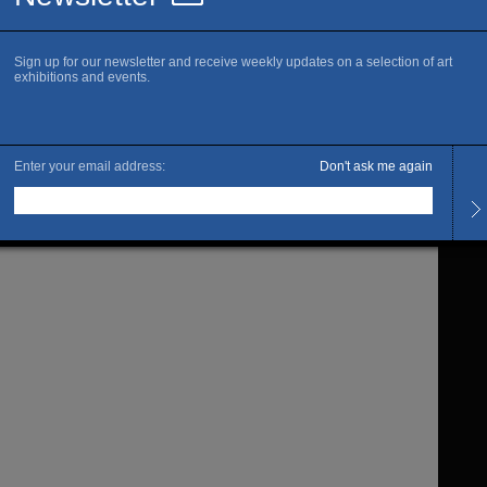
jection de soi, fantasme sont autant de points de fuites
ploités dans son travail protéiforme.
ecraene & Nicolas Mazet