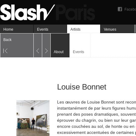
Faceb
Home
Events
Artists
Venues
Back
About
Events
Louise Bonnet
Les œuvres de Louise Bonnet sont recon
instantanément de par leurs figures huma
prenant des poses dramatiques, souven
éprouver du chagrin, ou bien sur leur 
encore couchées au sol, de honte ou en d
excessivement accentuées de certaines pa