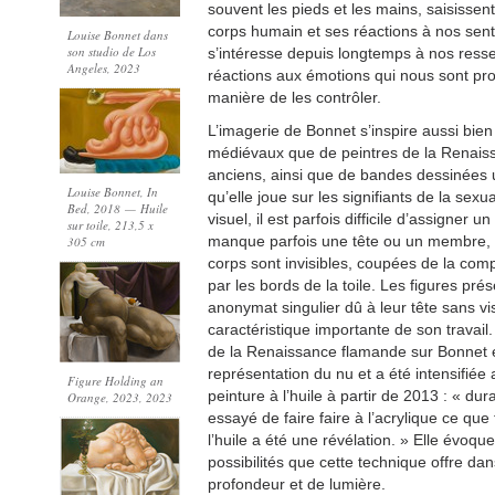
souvent les pieds et les mains, saisissen
corps humain et ses réactions à nos sen
Louise Bonnet dans
son studio de Los
s’intéresse depuis longtemps à nos ressen
Angeles, 2023
réactions aux émotions qui nous sont pro
manière de les contrôler.
L’imagerie de Bonnet s’inspire aussi bie
médiévaux que de peintres de la Renais
anciens, ainsi que de bandes dessinées 
Louise Bonnet, In
qu’elle joue sur les signifiants de la sex
Bed, 2018 — Huile
visuel, il est parfois difficile d’assigner u
sur toile, 213,5 x
manque parfois une tête ou un membre, c
305 cm
corps sont invisibles, coupées de la com
par les bords de la toile. Les figures pr
anonymat singulier dû à leur tête sans vi
caractéristique importante de son travail.
de la Renaissance flamande sur Bonnet 
représentation du nu et a été intensifiée av
Figure Holding an
peinture à l’huile à partir de 2013 : « dur
Orange, 2023
, 2023
essayé de faire faire à l’acrylique ce que fa
l’huile a été une révélation. » Elle évoque
possibilités que cette technique offre dan
profondeur et de lumière.