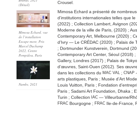
Brandi, 2021
Crousel.
(Détail)
Mimosa Echard a présenté de nombreuse
d’institutions internationales telles que l
(2022) ; Collection Lambert, Avignon (20
Moderne de la ville de Paris, (2020) ; Aus
Mimosa Echard, vue
Contemporary Art, Melbourne (2020) ; C
de l’installation
Escape more, Prix
d’Ivry — Le CRÉDAC (2020) ; Palais de T
Marcel Duchamp
; Dortmunder Kunstverein, Dortmund (201
2022, Centre
Contemporary Art Center, Séoul (2018) ; 
Pompidou, Paris
Gallery, Londres (2017) ; Palais de Tokyo
d’œuvres, Saint-Ouen (2012). Ses œuvr
dans les collections du
MAC
VAL
;
CNAP
—
arts plastiques, Paris ; Musée d’Art Mod
Numbs
, 2021
Louis Vuitton, Paris ; Fondation d’entrepr
Paris ; Sadami Art Foundation, Dhaka ; E
Turin ; Collection
IAC
— Villeurbanne/Rhô
FRAC
Bourgogne ;
FRAC
Ile-de-France, P