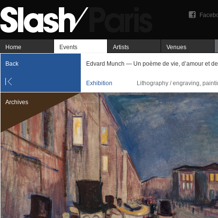
Faceb
Home
Events
Artists
Venues
Back
Edvard Munch — Un poème de vie, d’amour et de
Exhibition
Lithography / engraving, paint
Archives