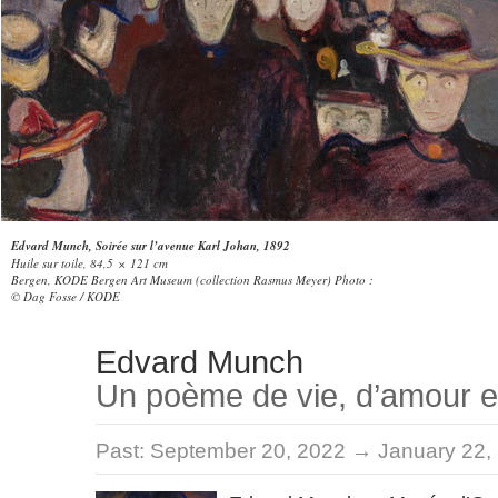
Edvard Munch, Soirée sur l’avenue Karl Johan, 1892
Huile sur toile, 84,5 × 121 cm
Bergen, KODE Bergen Art Museum (collection Rasmus Meyer) Photo :
© Dag Fosse / KODE
Edvard Munch
Un poème de vie, d’amour e
Past:
September 20, 2022 → January 22,