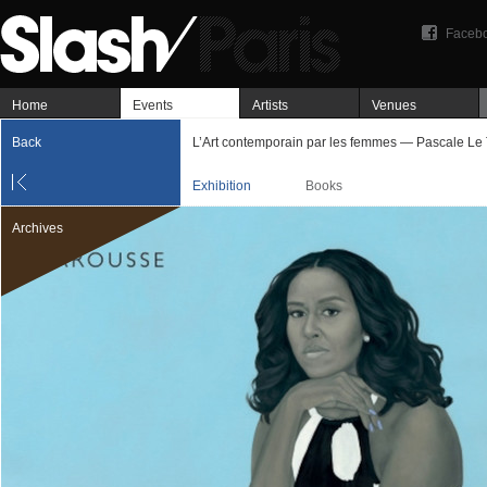
Faceb
Home
Events
Artists
Venues
Back
L’Art contemporain par les femmes — Pascale Le 
Exhibition
Books
Archives