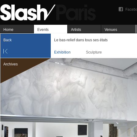
Faceb
Home
Events
Artists
Venues
Back
Le bas-relief dans tous ses états
Exhibition
Sculpture
Archives