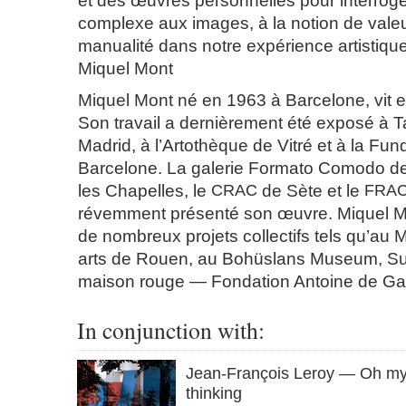
et des œuvres personnelles pour interroge
complexe aux images, à la notion de valeur
manualité dans notre expérience artistiqu
Miquel Mont
Miquel Mont
né en 1963 à Barcelone, vit et 
Son travail a dernièrement été exposé à 
Madrid, à l’Artothèque de Vitré et à la Fu
Barcelone. La galerie Formato Comodo de
les Chapelles, le
CRAC
de Sète et le
FRA
révemment présenté son œuvre. Miquel Mo
de nombreux projets collectifs tels qu’au
arts de Rouen, au Bohüslans Museum, Su
maison rouge — Fondation Antoine de Galb
In conjunction with:
Jean-François Leroy — Oh my
thinking