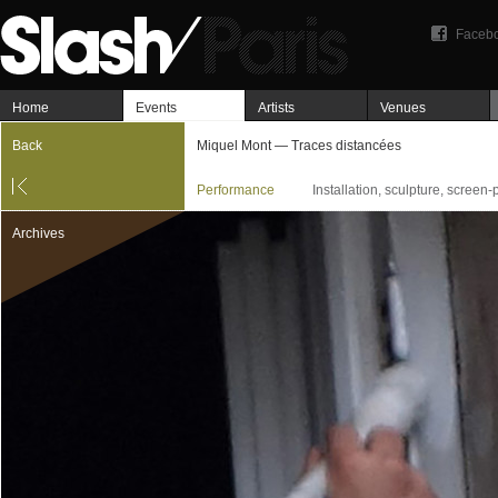
Faceb
Home
Events
Artists
Venues
Back
Miquel Mont — Traces distancées
Performance
Installation, sculpture, screen-
Archives