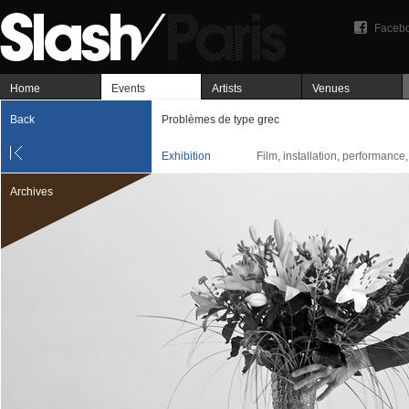
Faceb
Home
Events
Artists
Venues
Back
Problèmes de type grec
Exhibition
Film, installation, performance
Archives