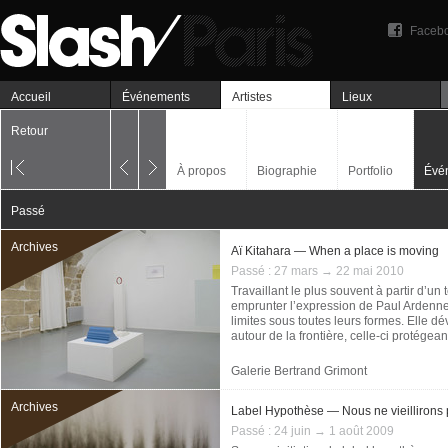
Faceb
Accueil
Événements
Artistes
Lieux
Retour
À propos
Biographie
Portfolio
Évé
Passé
Archives
Aï Kitahara — When a place is moving
Passé :
27 mars → 22 mai 2010
Travaillant le plus souvent à partir d’un 
emprunter l’expression de Paul Ardenne,
limites sous toutes leurs formes. Elle 
autour de la frontière, celle-ci protége
Galerie Bertrand Grimont
Archives
Label Hypothèse — Nous ne vieillirons
Passé :
24 juin → 1 août 2009