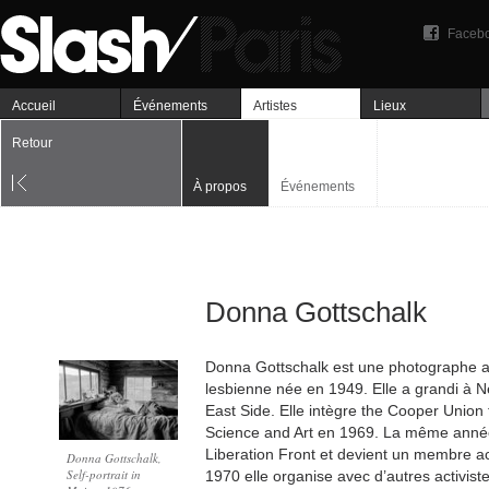
Faceb
Accueil
Événements
Artistes
Lieux
Retour
À propos
Événements
Donna Gottschalk
Donna Gottschalk est une photographe am
lesbienne née en 1949. Elle a grandi à 
East Side. Elle intègre the Cooper Union
Science and Art en 1969. La même année 
Liberation Front et devient un membre a
Donna Gottschalk,
Self-portrait in
1970 elle organise avec d’autres activist