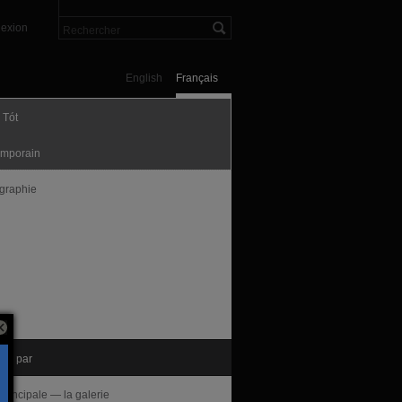
exion
English
Français
 Tót
mporain
graphie
nté par
Principale — la galerie