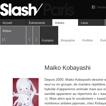
Faceb
Accueil
Événements
Artistes
Lieux
Retour
À propos
Biographie
Portfolio
Évé
Maiko Kobayashi
Depuis 2000, Maiko Kobayashi dessine e
seul ou en groupe, de manière répétitive.
hybride d’apparence animale mais aux e
semble appartenir au répertoire du « ka
»). Mais alors que le vocabulaire « kawaî
nombreux artistes japonais, chez Kobayash