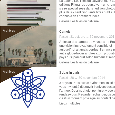
La galerie Les filles du calvaire fête « 3
éditions Filigranes poursuivent un chem
s’être spécialisées dans l’édition photog
plus de six cent cinquante titres publié.
connus à des premiers livres.
Galerie Les filles du calvaire
Archives
Carnets
Passé :
31 octobre → 30 novembre 201
A l’instar des carnets de voyages de Bruc
une vision incroyablement sensible et h
aujourd’hui à jamais perdue, l’errance 
autre globe-trotter anglo-saxon, produit
pays qu’il parcourt selon humeur et ren
Galerie Les filles du calvaire
Archives
3 days in paris
Passé :
28 → 30 novembre 2014
3 days in Paris est un événement initié p
vous invitent à découvrir l’univers des ar
l’année. Dessin, photo, peinture, vidéo t
rendez-vous. Regarder, échanger, discut
c’est un moment privilégié au contact des
Lieux multiples