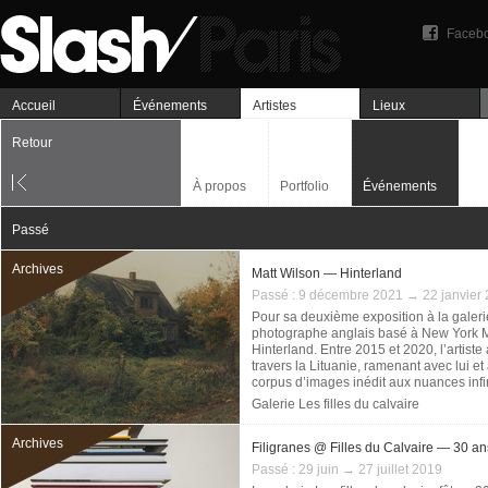
Faceb
Accueil
Événements
Artistes
Lieux
Retour
À propos
Portfolio
Événements
Passé
Archives
Matt Wilson — Hinterland
Passé :
9 décembre 2021 → 22 janvier
Pour sa deuxième exposition à la galerie 
photographe anglais basé à New York Ma
Hinterland. Entre 2015 et 2020, l’artist
travers la Lituanie, ramenant avec lui 
corpus d’images inédit aux nuances infi
Galerie Les filles du calvaire
Archives
Filigranes @ Filles du Calvaire — 30 an
Passé :
29 juin → 27 juillet 2019