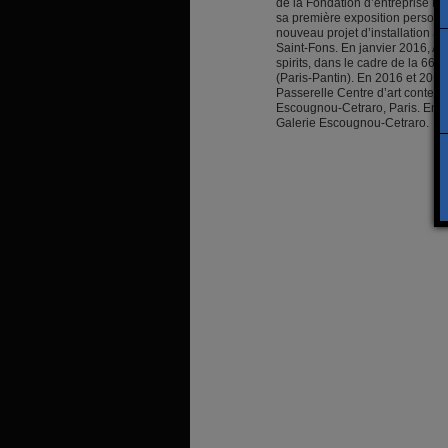
de la Fondation d’entreprise H
sa première exposition personne
nouveau projet d’installation à
Saint-Fons. En janvier 2016, An
spirits, dans le cadre de la 66
(Paris-Pantin). En 2016 et 2017,
Passerelle Centre d’art contem
Escougnou-Cetraro, Paris. En ju
Galerie Escougnou-Cetraro.