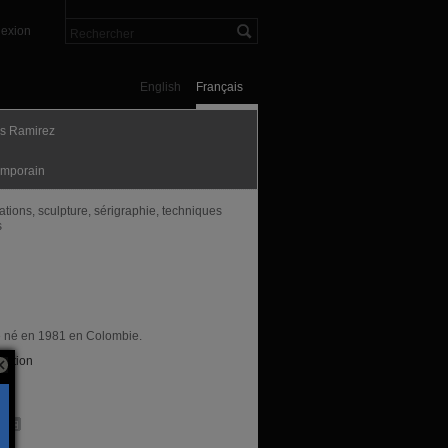
exion
English
Français
s Ramirez
mporain
lations, sculpture, sérigraphie, techniques
s
te né en 1981 en Colombie.
sation