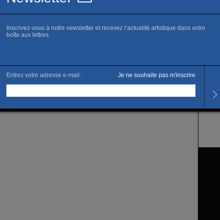
ermès, ainsi qu’à TLÖN (Nevers). En mars 2015, parallèlement à
lle à la Galerie Escougnou-Cetraro (Paris), il réalise un
 l’espace
(Paris) et collabore avec Jonas Delaborde au
EXO
CAP
drés Ramirez présente l’installation R-O-R’ / befriending with
e exposition de la Jeune Création à la Galerie Thaddeus Ropac
 il participe aux expositions collectives « Naturally Obscure » à
porain de Brest, « Au-delà de l’image
» à la Galerie
III
in 2017, il présente sa deuxième exposition personnelle à la