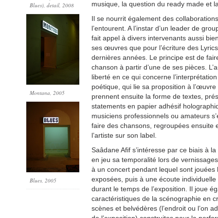
musique, la question du ready made et la 
Blues), detail, 2008
Il se nourrit également des collaborations
l’entourent. A l’instar d’un leader de gro
fait appel à divers intervenants aussi bie
ses œuvres que pour l’écriture des Lyrics,
dernières années. Le principe est de fair
chanson à partir d’une de ses pièces. L’
liberté en ce qui concerne l’interprétation 
poétique, qui lie sa proposition à l’œuvre
Montana
, 2005
prennent ensuite la forme de textes, p
statements en papier adhésif holographi
musiciens professionnels ou amateurs s
faire des chansons, regroupées ensuite 
l’artiste sur son label.
Saâdane Afif s’intéresse par ce biais à la 
en jeu sa temporalité lors de vernissages
à un concert pendant lequel sont jouées
exposées, puis à une écoute individuelle
Blues
, 2005
durant le temps de l’exposition. Il joue 
caractéristiques de la scénographie en cr
scènes et belvédères (l’endroit ou l’on ad