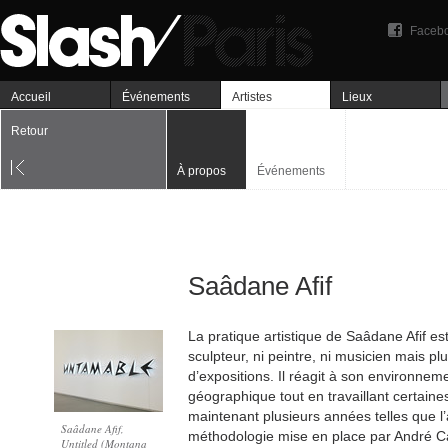
Faceb
Accueil
Événements
Artistes
Lieux
Retour
À propos
Événements
Saâdane Afif
La pratique artistique de Saâdane Afif est m
sculpteur, ni peintre, ni musicien mais pl
d’expositions. Il réagit à son environneme
géographique tout en travaillant certain
maintenant plusieurs années telles que l’a
Saâdane Afif,
méthodologie mise en place par André Ca
Untitled (Montana