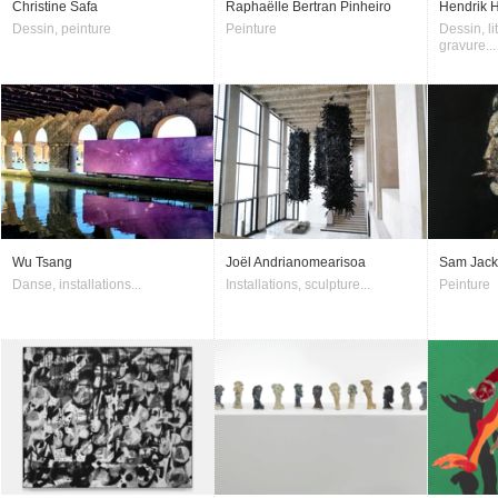
Christine Safa
Raphaëlle Bertran Pinheiro
Hendrik 
Dessin, peinture
Peinture
Dessin, li
gravure...
Wu Tsang
Joël Andrianomearisoa
Sam Jac
Danse, installations...
Installations, sculpture...
Peinture