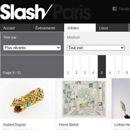
Faceb
Accueil
Événements
Artistes
Lieux
Trier par
Medium
Page 5 / 31
1
2
3
4
5
6
7
8
Hubert Duprat
Pierre Bellot
Lothar H