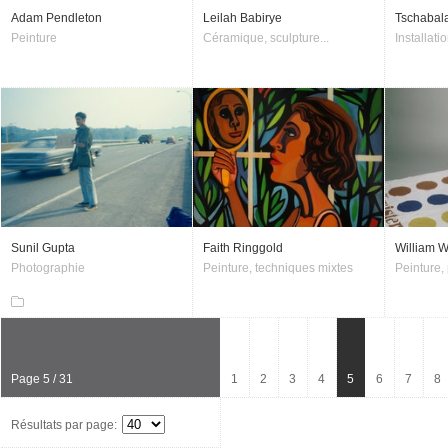
Adam Pendleton
Leilah Babirye
Tschabala
Peinture
Céramique, sculpture...
Installatio
Sunil Gupta
Faith Ringgold
William 
Photographie
Peinture, techniques mixtes
Peinture,
Page 5 / 31
1
2
3
4
5
6
7
8
Résultats par page: