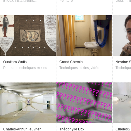
Bijoux, installations...
Peinture
Dessin, fil
Ouattara Watts
Grand Chemin
Nesrine 
Peinture, techniques mixtes
Techniques mixtes, vidéo
Technique
Charles-Arthur Feuvrier
Théophylle Dcx
CluelesS