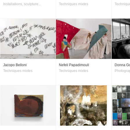
Installations, sculpture...
Techniques mixtes
Techniqu
Jacopo Belloni
Nefeli Papadimouli
Donna Go
Techniques mixtes
Techniques mixtes
Photogra