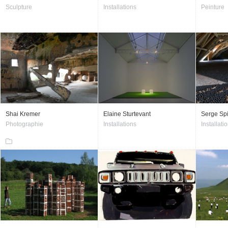
Sculpture
Installations
Peinture
Shai Kremer
Elaine Sturtevant
Serge Spi
Photographie
Installations
Installati