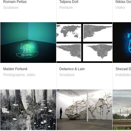
Romain Pellas
Tatjana Doll
Niklas G
Sculpture
Peinture
Vidéo
Maïder Fortuné
Detanico & Lain
Shezad 
Photographie, vidéo
Sculpture
Installatio