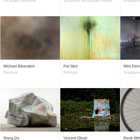
Art urbain, peinture
Sculpture, techniques mixtes
Installati
Michael Biberstein
Pat Steir
Wim Delv
Peinture
Peinture
Sculpture
Wang Du
Vincent Olinet
René Wir