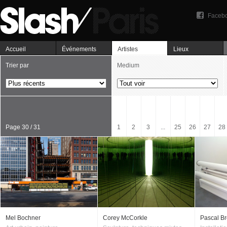
Faceb
Accueil
Événements
Artistes
Lieux
Trier par
Medium
Page 30 / 31
1
2
3
...
25
26
27
28
Mel Bochner
Corey McCorkle
Pascal Br