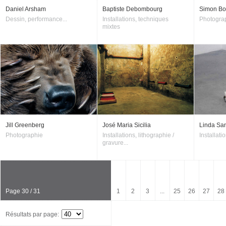
Daniel Arsham
Baptiste Debombourg
Simon Bo
Dessin, performance...
Installations, techniques
Photogra
mixtes
Jill Greenberg
José Maria Sicilia
Linda Sa
Photographie
Installations, lithographie /
Installati
gravure...
Page 30 / 31
1
2
3
...
25
26
27
28
Résultats par page: