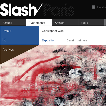
Faceb
Accueil
Événements
Artistes
Lieux
Retour
Christopher Wool
Exposition
Dessin, peinture
Archives