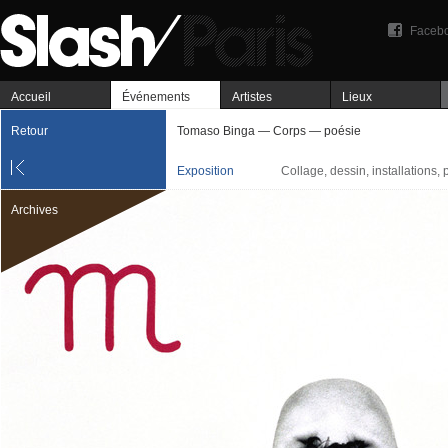
Faceb
Accueil
Événements
Artistes
Lieux
Retour
Tomaso Binga — Corps — poésie
Exposition
Collage, dessin, installations,
Archives