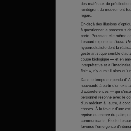
des matériaux de prédilection 
réintègrent du mouvement tout
regard.
En-deçà des illusions d’optiqu
à questionner le processus de
porte. Poussant elle-même ce
Lesourd expose ici
Those Thi
hyperrockaliste dont la réali
geste artistique semble d’au
coupe biologique — et en amor
interprétative et à l’imaginair
finie », n’y aurait-il alors qu’
Dans le temps suspendu d’
A
nouveauté à partir d’un exist
d’autoréférences — qui s’inc
personnel résonne avec le col
d’un médium à l’autre, à conc
choses. À la faveur d’une esth
reprise ou encore du palimpse
communicants, Élodie Lesourd
favorise l’émergence d’intens