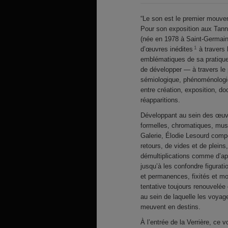
“Le son est le premier mouvem
Pour son exposition aux Tanne
(née en 1978 à Saint-Germain-
1
d’œuvres inédites
à travers l
emblématiques de sa pratique
de développer — à travers le 
sémiologique, phénoménologiqu
entre création, exposition, d
réapparitions.
Développant au sein des œuv
formelles, chromatiques, musi
Galerie, Élodie Lesourd compo
retours, de vides et de pleins
démultiplications comme d’appr
jusqu’à les confondre figuratio
et permanences, fixités et m
tentative toujours renouvelée d
au sein de laquelle les voy
meuvent en destins.
À l’entrée de la Verrière, ce 