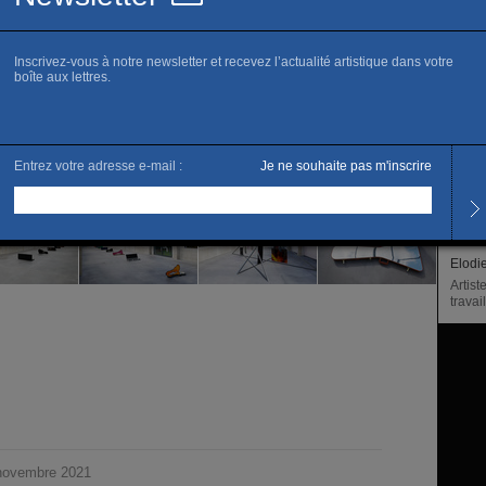
www.l
Horai
Du me
Tarifs
Accès 
Entrée
L’artis
Elodi
Artist
travai
novembre 2021