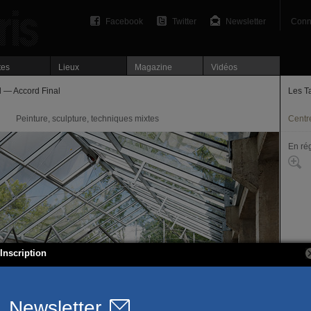
Facebook
Twitter
Newsletter
Conn
tes
Lieux
Magazine
Vidéos
d — Accord Final
Les T
Peinture, sculpture, techniques mixtes
Centre
En ré
Inscription
234, 
45200
T. 02