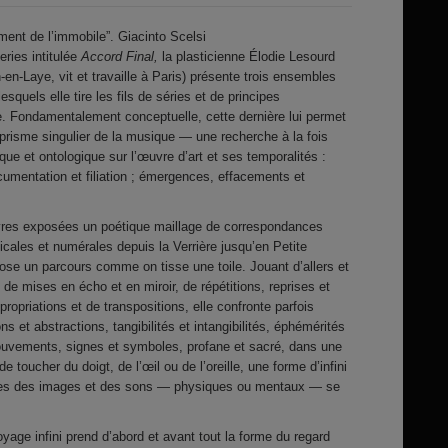
ent de l’immobile”. Giacinto Scelsi
ries intitulée
Accord Final,
la plasticienne Élodie Lesourd
en-Laye, vit et travaille à Paris) présente trois ensembles
esquels elle tire les fils de séries et de principes
. Fondamentalement conceptuelle, cette dernière lui permet
prisme singulier de la musique — une recherche à la fois
e et ontologique sur l’œuvre d’art et ses temporalités :
ocumentation et filiation ; émergences, effacements et
res exposées un poétique maillage de correspondances
cales et numérales depuis la Verrière jusqu’en Petite
se un parcours comme on tisse une toile. Jouant d’allers et
, de mises en écho et en miroir, de répétitions, reprises et
opriations et de transpositions, elle confronte parfois
ns et abstractions, tangibilités et intangibilités, éphémérités
ouvements, signes et symboles, profane et sacré, dans une
e toucher du doigt, de l’œil ou de l’oreille, une forme d’infini
ages des images et des sons — physiques ou mentaux — se
voyage infini prend d’abord et avant tout la forme du regard