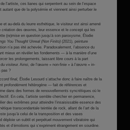
de l’artiste, ces lianes qui serpentent au sein de l’espace
 autant que de la polysémie et viennent ainsi perturber le
e et au-delà du leurre esthétique, le visiteur est ainsi amené
 création des œuvres, leur essence et le concept qui les
tte (re)mise en question jusqu’à son paroxysme, Élodie
ngs You Thought Unreal (Non Finito)
(2021), peinture
sation n’a pas été achevée. Paradoxalement, l’absence du
tant mieux en révéler les fondements — à la manière d’une
cer les prolongements, laissant libre cours à la part
e du visiteur. Ainsi, de l’œuvre « non-finie » à l’œuvre « in-
un pas ?
ccord final,
Élodie Lesourd s’attache donc à faire naître de la
ant profondément hétérogène — fait de références et
arne dans des formes de renouvellements syncrétiques où le
lectif. En cela, l’artiste semble chercher en permanence,
ilier des extrêmes pour atteindre l’insaisissable essence des
étique transcendantale teintée de rock, allant de l’art de la
ste jusqu’à celui de la transposition et des vases
 déploie un subtil et perpétuel mouvement vibratoire qui
ités et d’émotions qui s’expriment étrangement en sourdine.