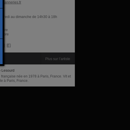
estanneries.fr
res
rcredi au dimanche de 14h30 à 18h
libre
 libre
te
Plus sur l’artiste
e Lesourd
e française née en 1978 à Paris, France. Vit et
lle à Paris, France.