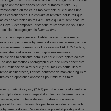
: des
flight cases
béants aux silhouettes de guitares jonchant
origine ont été remplacés par des surfaces-miroirs. S’y
en transparence du toit et les mouvements du ciel dans une
nces et d’absences. Un
continuum
renforcé par le fait que
tacles en véritables
boîtes à musique
qui diffusent chacune
se Days » décomposée, distendue et reconstruite sous une
fin qu’elle n’atteigne jamais
l’accord final
.
 son « œuvrage » jusqu’en Petite Galerie, où elle met en
éraux, cinq peintures « hyperrockalistes » encadrées par une
les spécialement créées pour l’occasion (« FACT 75 Code »,
erréalistes » et abstractions graphiques réalisées
inutie des foisonnants détails et rigueur des aplats colorés,
ues de documentations photographiques d’œuvres éphémères
ous l’influence de la musique (et du rock en particulier) et
nce désincarnées, l’artiste confronte de manière singulière
turales en apparence opposées pour mieux les faire
adieu (Scelsi il serpàio)
(2021) perturbe comme elle renforce
 sculpturale au cœur végétal dont les cinq lanières de cuir
 l’espace, elle contrarie de ses courbes sinueuses et
ignes et formes colorées des peintures murales et ravive la
es hyperrockalistes. Renouvelant le potentiel plastique d’un