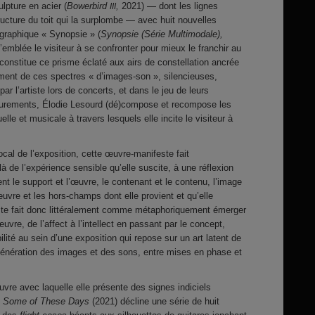
lpture en acier (
Bowerbird
,
2021) — dont les lignes
III
tructure du toit qui la surplombe — avec huit nouvelles
ographique « Synopsie » (
Synopsie (Série Multimodale),
’emblée le visiteur à se confronter pour mieux le franchir au
onstitue ce prisme éclaté aux airs de constellation ancrée
ement de ces spectres « d’images-son », silencieuses,
par l’artiste lors de concerts, et dans le jeu de leurs
fleurements, Élodie Lesourd (dé)compose et recompose les
le et musicale à travers lesquels elle incite le visiteur à
focal de l’exposition, cette œuvre-manifeste fait
 de l’expérience sensible qu’elle suscite, à une réflexion
ent le support et l’œuvre, le contenant et le contenu, l’image
uvre et les hors-champs dont elle provient et qu’elle
rtiste fait donc littéralement comme métaphoriquement émerger
uvre, de l’affect à l’intellect en passant par le concept,
ilité au sein d’une exposition qui repose sur un art latent de
)génération des images et des sons, entre mises en phase et
uvre avec laquelle elle présente des signes indiciels
n
Some of These Days
(2021) décline une série de huit