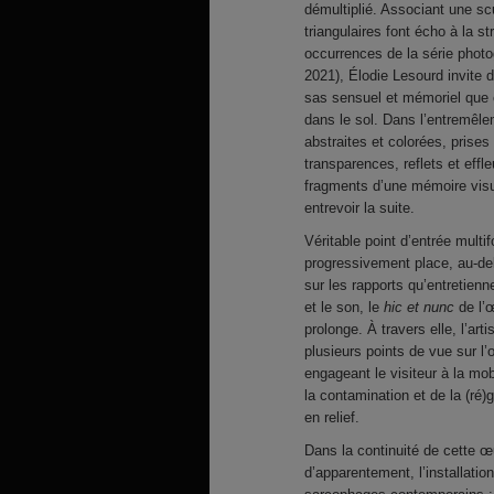
démultiplié. Associant une scu
triangulaires font écho à la s
occurrences de la série phot
2021), Élodie Lesourd invite d
sas sensuel et mémoriel que c
dans le sol. Dans l’entremêl
abstraites et colorées, prises 
transparences, reflets et ef
fragments d’une mémoire visuel
entrevoir la suite.
Véritable point d’entrée multi
progressivement place, au-delà
sur les rapports qu’entretienn
et le son, le
hic et nunc
de l’œ
prolonge. À travers elle, l’a
plusieurs points de vue sur l’œ
engageant le visiteur à la mob
la contamination et de la (ré
en relief.
Dans la continuité de cette œ
d’apparentement, l’installatio