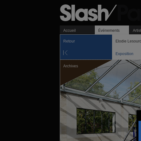
Accueil
Événements
Artis
Retour
Elodie Lesour
Exposition
Archives