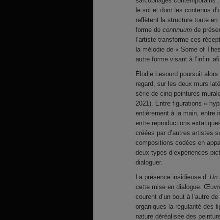
sarcophages contemporains 
le sol et dont les contenus d’
reflètent la structure toute 
forme de
continuum
de prése
l’artiste transforme ces récep
la mélodie de « Some of The
autre forme visant à l’infini a
Élodie Lesourd poursuit alors
regard, sur les deux murs lat
série de cinq peintures mura
2021). Entre figurations « hyp
entièrement à la main, entre m
entre reproductions extatiq
créées par d’autres artistes s
compositions codées en appare
deux types d’expériences pic
dialoguer.
La présence insidieuse d’
Un 
cette mise en dialogue. Œuvre
courent d’un bout à l’autre de
organiques la régularité des l
nature déréalisée des peintur