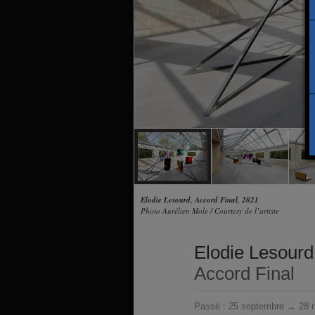
Elodie Lesourd, Accord Final, 2021
Photo Aurélien Mole / Courtesy de l’artiste
Elodie Lesourd
Accord Final
Passé :
25 septembre → 28 