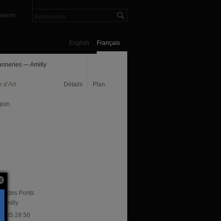
exion
English
Français
anneries — Amilly
 d’Art
Détails
Plan
gion
rue des Ponts
 Amilly
 38 85 28 50