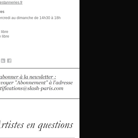
estanneries.fr
res
rcredi au dimanche de 14h30 à 18h
libre
 libre