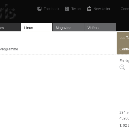
Facebook
Twitter
Newsletter
Conn
tes
Lieux
Magazine
Vidéos
Les T
Programme
Centre
En ré
Plan
234, 
45200
T. 02