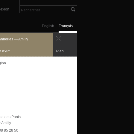
exion
English
Français
anneries — Amilly
 d’Art
Plan
gion
rue des Ponts
 Amilly
 38 85 28 50