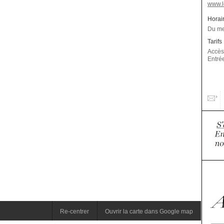
www.l
Horai
Du me
Tarifs
Accès 
Entrée
Re-centrer
Ouvrir la carte dans Google map