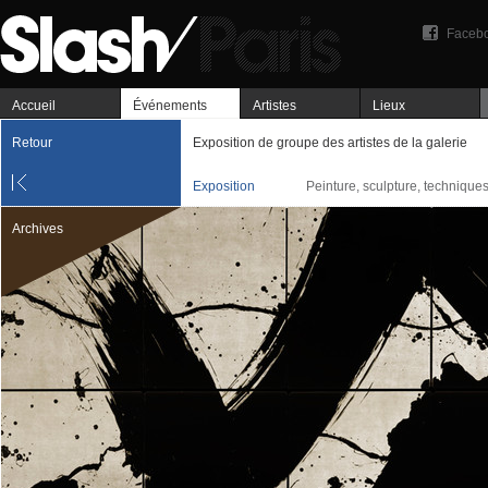
Faceb
Accueil
Événements
Artistes
Lieux
Retour
Exposition de groupe des artistes de la galerie
Exposition
Peinture, sculpture, technique
Archives