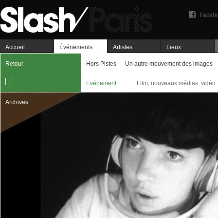
Faceb
Accueil
Événements
Artistes
Lieux
Retour
Hors Pistes — Un autre mouvement des images
Evénement
Film, nouveaux médias, vidéo
Archives