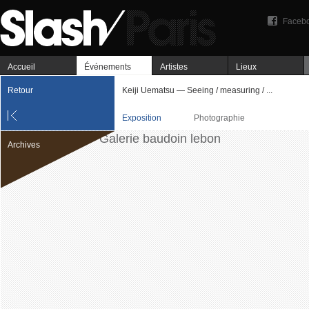
Faceb
Accueil
Événements
Artistes
Lieux
Retour
Keiji Uematsu — Seeing / measuring / ...
Exposition
Photographie
Archives