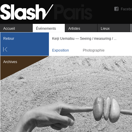
Faceb
Accueil
Événements
Artistes
Lieux
Retour
Keiji Uematsu — Seeing / measuring / ...
Exposition
Photographie
Archives