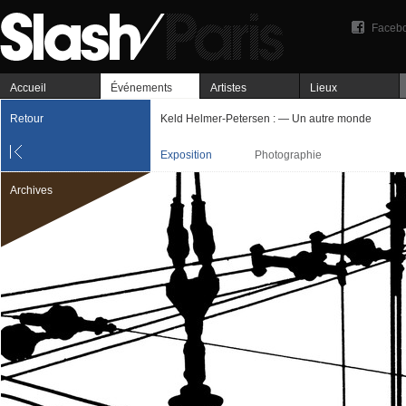
Faceb
Accueil
Événements
Artistes
Lieux
Retour
Keld Helmer-Petersen : — Un autre monde
Exposition
Photographie
Archives