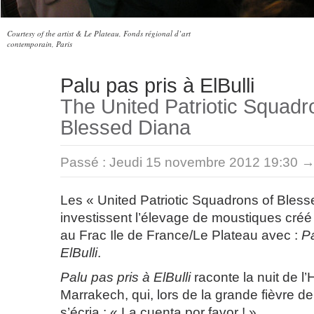
Courtesy of the artist & Le Plateau, Fonds régional d’art
contemporain, Paris
Palu pas pris à ElBulli
The United Patriotic Squadr
Blessed Diana
Passé :
Jeudi 15 novembre 2012 19:30 →
Les « United Patriotic Squadrons of Bles
investissent l’élevage de moustiques créé
au Frac Ile de France/Le Plateau avec :
Pa
ElBulli
.
Palu pas pris à ElBulli
raconte la nuit de 
Marrakech, qui, lors de la grande fièvre de 
s’écria : « La cuenta por favor ! ».