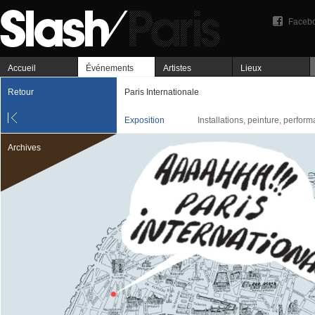
Faceb
Accueil
Événements
Artistes
Lieux
Retour
Paris Internationale
Exposition
Installations, peinture, perfor
Archives