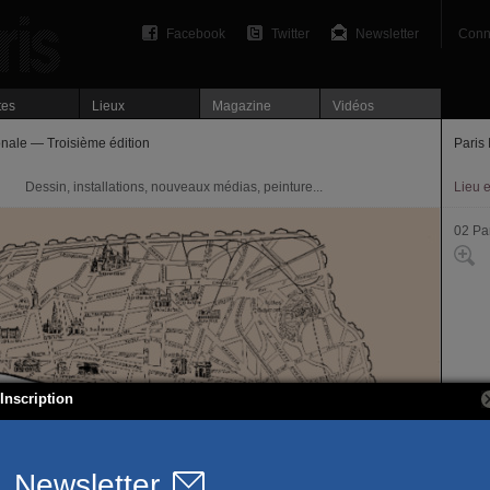
Facebook
Twitter
Newsletter
Conn
tes
Lieux
Magazine
Vidéos
ionale — Troisième édition
Paris 
Dessin, installations, nouveaux médias, peinture...
Lieu 
02 Par
Inscription
35, b
75002
Site of