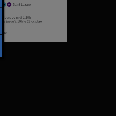
Saint-Lazare
res
es jours de midi à 20h
ture jusqu’à 19h le 23 octobre
libre