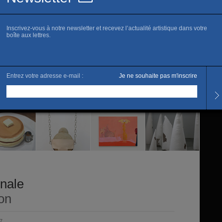
Horai
Tous l
Ouver
Tarifs
Accès 
onale
ion
7