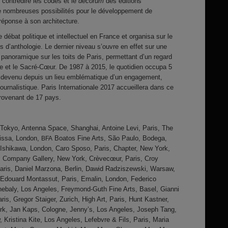
nt contredire les codes et le
decorum
des éditions
de nombreuses possibilités pour le développement de
réponse à son architecture.
e débat politique et intellectuel en France et organisa sur le
s d’anthologie. Le dernier niveau s’ouvre en effet sur une
 panoramique sur les toits de Paris, permettant d’un regard
lle et le Sacré-Cœur. De 1987 à 2015, le quotidien occupa 5
 devenu depuis un lieu emblématique d’un engagement,
journalistique. Paris Internationale 2017 accueillera dans ce
provenant de 17 pays.
Tokyo, Antenna Space, Shanghai, Antoine Levi, Paris, The
issa, London,
Boatos Fine Arts, São Paulo, Bodega,
BFA
/Ishikawa, London, Caro Sposo, Paris, Chapter, New York,
, Company Gallery, New York, Crèvecœur, Paris, Croy
Paris, Daniel Marzona, Berlin, Dawid Radziszewski, Warsaw,
Edouard Montassut, Paris, Emalin, London, Federico
hebaly, Los Angeles, Freymond-Guth Fine Arts, Basel, Gianni
is, Gregor Staiger, Zurich, High Art, Paris, Hunt Kastner,
rk, Jan Kaps, Cologne, Jenny’s, Los Angeles, Joseph Tang,
 Kristina Kite, Los Angeles, Lefebvre & Fils, Paris, Maria