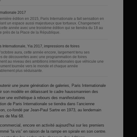
ernationale 2017
emière édition en 2015, Paris Internationale a fait sensation en
riant un espace aussi majestueux que tortueux. Changement
cette année avec une troisième édition qui se tiendra du 18 au
e près de la Place de la République.
is Internationale, Yia 2017, impressions de foires
'octobre aura, cette année encore, largement tenu ses
s de découvertes avec une programmation de foires
ment au niveau des ambitions internationales que véhicule une
olument tournée vers le monde et chaque année
ablement plus séduisante.
utenir une jeune génération de galeries, Paris Internationale
inir son modèle en délaissant le cadre haussmannien des
poser une esthétique à rebours des manifestations
ion de Paris Internationale se tiendra dans l’ancienne
tion, co-fondé par Jean-Paul Sartre en 1973, au lendemain
es de Mai 68.
g commercial, encore en activité aujourd’hui sur les premiers
ommé “la vis” en raison de la rampe en spirale en son centre.