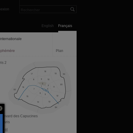
exion
English
Français
Internationale
ephémère
Plan
is 2
oulevard des Capucines
 Paris
ficiel