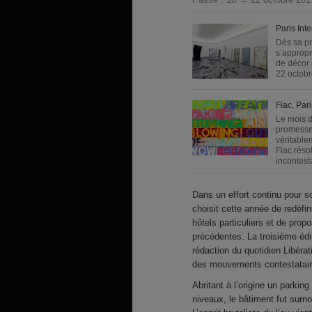
Paris Int
Dès sa pr
s’approp
de décor 
22 octobr
Fiac, Par
Le mois d
promesse
véritable
Fiac rés
incontest
Dans un effort continu pour so
choisit cette année de redéf
hôtels particuliers et de pro
précédentes. La troisième édit
rédaction du quotidien Libéra
des mouvements contestatair
Abritant à l’origine un parkin
niveaux, le bâtiment fut surn