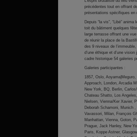
L’esprit brutaliste du lieu vie
précédentes tout en offrant 
présentations spécifiques en 
Depuis “la vis”, “Libé” anima l
toit du bâtiment quelques fête
large terrasse offrant une vue
de réunir la place de la Basti
des 9 niveaux de l’immeuble,
d’une éthique et d’une vision 
cadre historique 54 galeries 
Galeries participantes :
1857, Oslo, Aoyama|Meguro, 
Approach, London, Arcadia M
New York, BQ, Berlin, Carlos
Chateau Shatto, Los Angeles
Nielsen, Vienna/Ker Xavier, 
Deborah Schamoni, Munich , 
Vavassori, Milan, François G
Manhattan, Vienna, Goton, Par
Prague, Jack Hanley, New Yo
Paris, Koppe Astner, Glasgow,