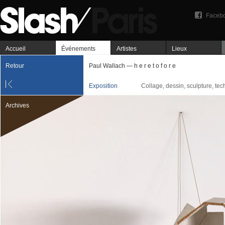
Faceb
Accueil
Événements
Artistes
Lieux
Retour
Paul Wallach — h e r e t o f o r e
Exposition
Collage, dessin, sculpture, te
Archives