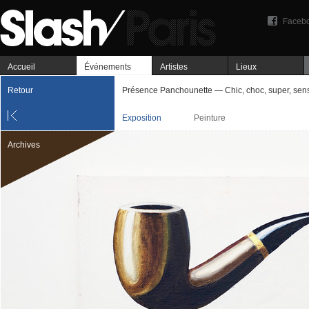
Faceb
Accueil
Événements
Artistes
Lieux
Retour
Présence Panchounette — Chic, choc, super, sens
Exposition
Peinture
Archives