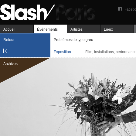
Faceb
Accueil
Événements
Artistes
Lieux
Retour
Problèmes de type grec
Exposition
Film, installations, performanc
Archives