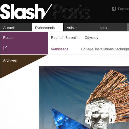
Faceb
Accueil
Événements
Artistes
Lieux
Retour
Raphaël Barontini — Odyssey
Vernissage
Collage, installations, techniq
Archives