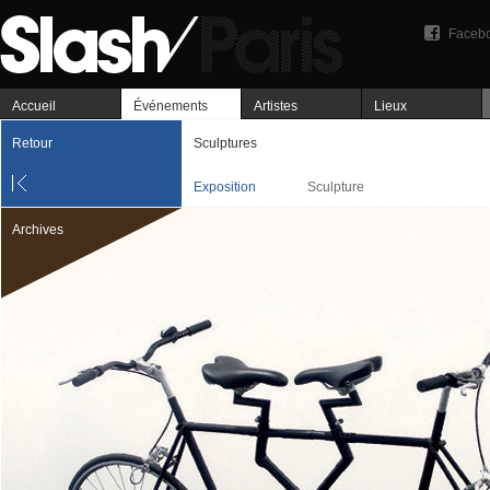
Faceb
Accueil
Événements
Artistes
Lieux
Retour
Sculptures
Exposition
Sculpture
Archives