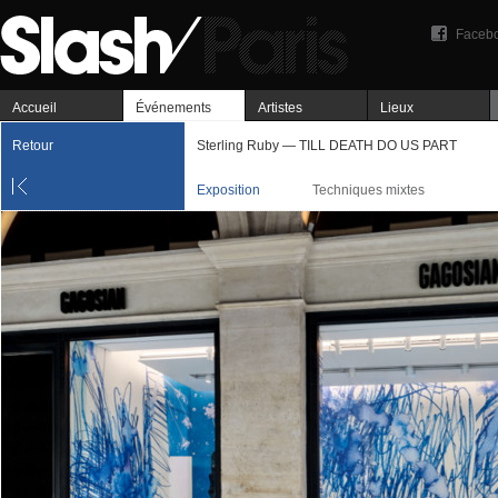
Faceb
Accueil
Événements
Artistes
Lieux
Retour
Sterling Ruby — TILL DEATH DO US PART
Exposition
Techniques mixtes