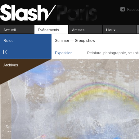
Faceb
Accueil
Événements
Artistes
Lieux
Retour
Summer — Group show
Exposition
Peinture, photographie, sculpt
Archives