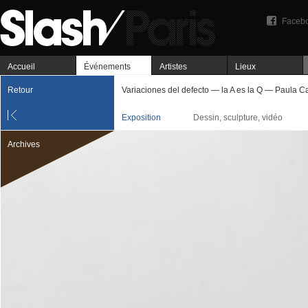
Faceb
Accueil
Événements
Artistes
Lieux
Retour
Variaciones del defecto — la A es la Q — Paula C
Exposition
Dessin, sculpture, vidéo
Archives