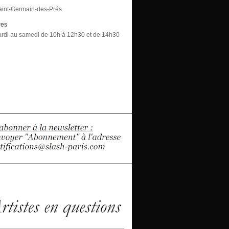
aint-Germain-des-Prés
res
rdi au samedi de 10h à 12h30 et de 14h30