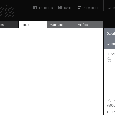
Facebook
Twitter
Newsletter
Conn
tes
Lieux
Magazine
Vidéos
Galer
Galer
06 St
Plan
36, r
75006
T. 01