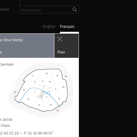
exion
English
Français
ie Dina Vierny
ie
Plan
 Germain
ue Jacob
 Paris
 42 60 23 18 — F. 01 42 86 00 87