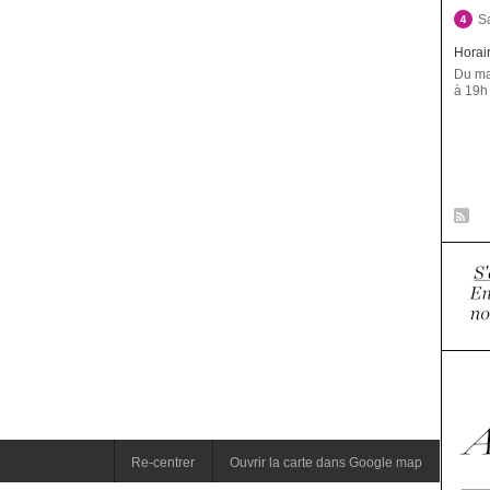
S
Horai
Du ma
à 19h
Re-centrer
Ouvrir la carte dans Google map