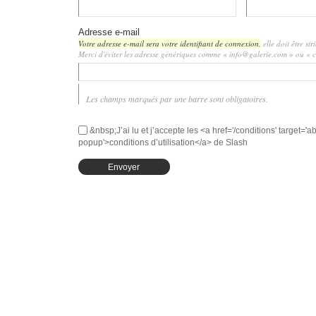
Adresse e-mail
Votre adresse e-mail sera votre identifiant de connexion,
elle doit être st
Merci d'éviter les adresse génériques comme « info@galerie.com » ou «
Les champs marqués par une barre sont obligatoires.
&nbsp;J’ai lu et j’accepte les <a href='/conditions' target='ab
popup'>conditions d’utilisation</a> de Slash