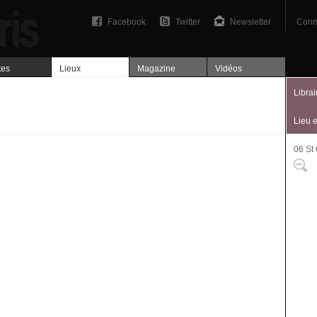
Facebook
Twitter
Newsletter
Conn
tes
Lieux
Magazine
Vidéos
Librai
Lieu 
06 St
Plan