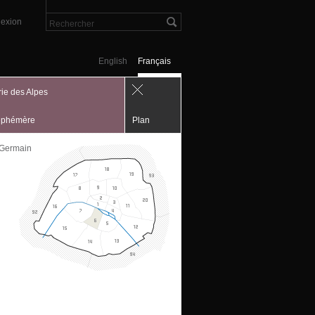
exion
English
Français
rie des Alpes
ephémère
Plan
 Germain