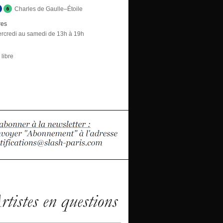
Charles de Gaulle–Étoile
res
rcredi au samedi de 13h à 19h
libre