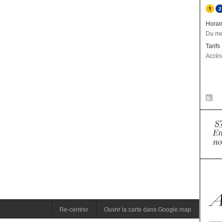
Horai
Du me
Tarifs
Accès 
Re-centrer
Ouvrir la carte dans Google map