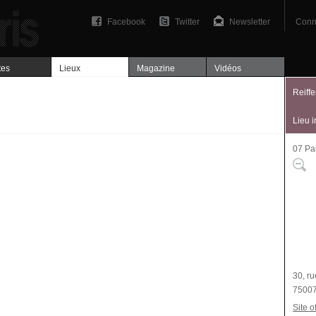
Facebook
Twitter
Newsletter
Conn
tes
Lieux
Magazine
Vidéos
Reiffe
Lieu 
07 Par
Plan
30, r
75007
Site of