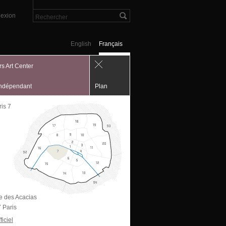
exion
English
Français
rs Art Center
indépendant
Plan
is 7
ue des Acacias
 Paris
ficiel