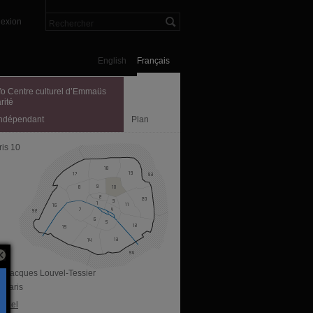
exion
English
Français
fo Centre culturel d’Emmaüs
rité
indépendant
Plan
ris 10
ue Jacques Louvel-Tessier
 Paris
ficiel