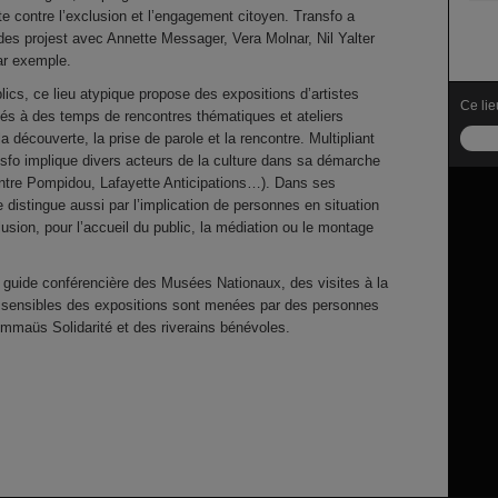
te contre l’exclusion et l’engagement citoyen. Transfo a
des projest avec Annette Messager, Vera Molnar, Nil Yalter
ar exemple.
lics, ce lieu atypique propose des expositions d’artistes
Ce lie
iés à des temps de rencontres thématiques et ateliers
t la découverte, la prise de parole et la rencontre. Multipliant
nsfo implique divers acteurs de la culture dans sa démarche
ntre Pompidou, Lafayette Anticipations…). Dans ses
 distingue aussi par l’implication de personnes en situation
lusion, pour l’accueil du public, la médiation ou le montage
guide conférencière des Musées Nationaux, des visites à la
 sensibles des expositions sont menées par des personnes
maüs Solidarité et des riverains bénévoles.