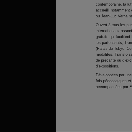
contemporaine, la lut
accueilli notamment 
ou Jean-Luc Verna p
Ouvert à tous les pub
internationaux assoc
gratuits qui faciliten
les partenariats, Tra
(Palais de Tokyo, Ce
modalités, Transfo se
de précarité ou d’exc
d’expositions.
Développées par une 
fois pédagogiques et
accompagnées par Em