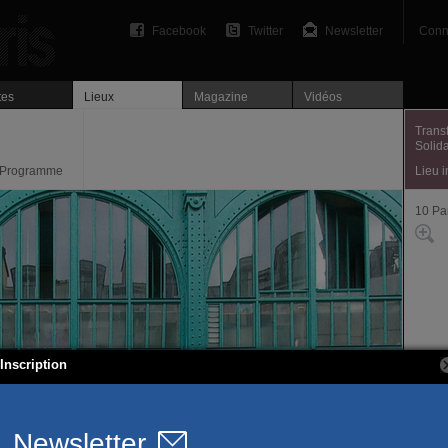
Facebook
Twitter
Newsletter
Conn
tes
Lieux
Magazine
Vidéos
Trans
Solida
Programme
Lieu 
10 Pa
Inscription
36, r
75010
Site of