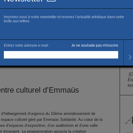
Horai
Du ma
Les j
Tarifs
Accès 
ntre culturel d’Emmaüs
re d’hébergement d’urgence du 10ème arrondissement de
n espace culturel géré par Emmaüs Solidarité. Au cœur de la
pose d’espaces d’exposition, d’un auditorium et d’une salle
urel émergent, sa programmation associe la création