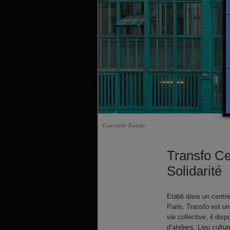
Copyright Transfo
Transfo Ce
Solidarité
Etabli dans un cent
Paris, Transfo est u
vie collective, il dis
d’ateliers. Lieu cult