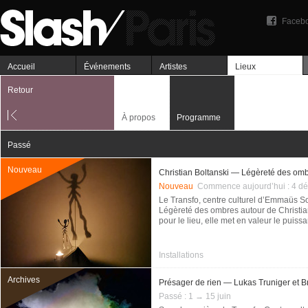
Faceb
Accueil
Événements
Artistes
Lieux
Retour
À propos
Programme
Passé
Nouveau
Christian Boltanski — Légèreté des om
Nouveau
Commence aujourd’hui :
4 dé
Le Transfo, centre culturel d’Emmaüs Sol
Légèreté des ombres autour de Christi
pour le lieu, elle met en valeur le puissan
Installations
Archives
Présager de rien — Lukas Truniger et B
Passé :
1 → 15 juin