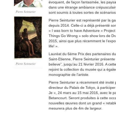
évoquent, de façon fantasmée, les paysa
dans une étrange ambiance crépusculair
Pierre Seinturier
sont soumis à toutes sortes de scénarios 
Pierre Seinturier est représenté par la ga
depuis 2014. Celle-ci a déjà présenté son t
« I was born to have Adventure » Proje
Things Go Wrong » solo show lors de Dr
2015, ainsi que plus récemment le l’exposi
life! ».
Lauréat du 6ème Prix des partenaires d
Saint-Etienne, Pierre Seinturier présente l
Pierre Seinturier
believe”, jusqu’au 21 février 2016. A cet
rejoint la collection du musée qui a égal
monographie de l’artiste.
Pierre Seinturier a récemment été invité 
directeur du Palais de Tokyo, à participer
Je », 24 mars au 15 mai 2016, avec le pa
Betancourt. Seront produites à cette occ
nouvelles œuvres dont un grand « retable
mesurera plus de 4m de largeur.