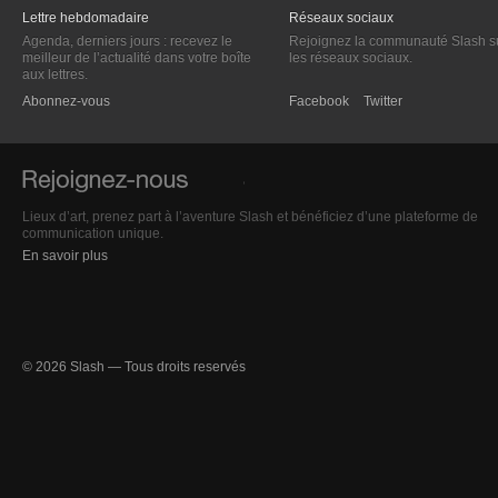
Lettre hebdomadaire
Réseaux sociaux
Agenda, derniers jours : recevez le
Rejoignez la communauté Slash s
meilleur de l’actualité dans votre boîte
les réseaux sociaux.
aux lettres.
Abonnez-vous
Facebook
Twitter
Lieux d’art, prenez part à l’aventure Slash et bénéficiez d’une plateforme de
communication unique.
En savoir plus
© 2026 Slash — Tous droits reservés