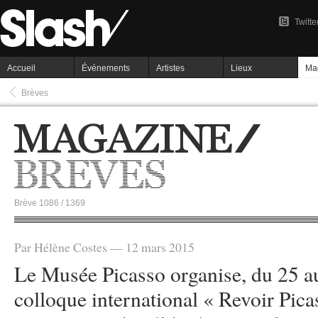
Twitte
Accueil
Événements
Artistes
Lieux
Ma
Brèves
Brève 1086 / 1369
Par Hélène Costes — 12 mars 2015
Le Musée Picasso organise, du 25 a
colloque international « Revoir Pic