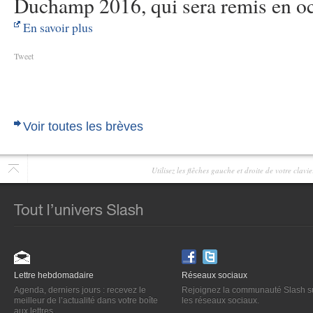
Duchamp 2016, qui sera remis en oc
En savoir plus
Tweet
Voir toutes les brèves
Utilisez les flêches gauche et droite de votre clav
Lettre hebdomadaire
Réseaux sociaux
Agenda, derniers jours : recevez le
Rejoignez la communauté Slash s
meilleur de l’actualité dans votre boîte
les réseaux sociaux.
aux lettres.