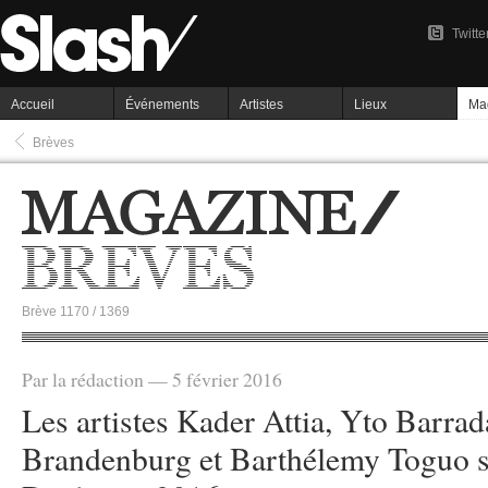
Twitte
Accueil
Événements
Artistes
Lieux
Ma
Brèves
Brève 1170 / 1369
Par la rédaction — 5 février 2016
Les artistes Kader Attia, Yto Barrad
Brandenburg et Barthélemy Toguo s