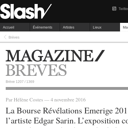
Twitte
Accueil
Événements
Artistes
Lieux
Ma
Brèves
Brève 1207 / 1369
Par Hélène Costes — 4 novembre 2016
La Bourse Révélations Emerige 2016
l’artiste Edgar Sarin. L’exposition c