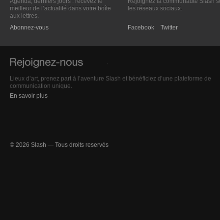
Agenda, derniers jours : recevez le
Rejoignez la communauté Slash s
meilleur de l’actualité dans votre boîte
les réseaux sociaux.
aux lettres.
Abonnez-vous
Facebook
Twitter
Lieux d’art, prenez part à l’aventure Slash et bénéficiez d’une plateforme de
communication unique.
En savoir plus
© 2026 Slash — Tous droits reservés