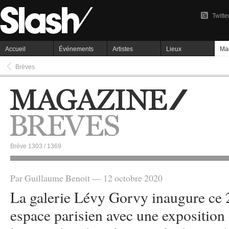
Twitte
Accueil
Événements
Artistes
Lieux
Ma
Brèves
Brève 1303 / 1369
Par Guillaume Benoit — 12 octobre 2020
La galerie Lévy Gorvy inaugure ce 
espace parisien avec une exposition