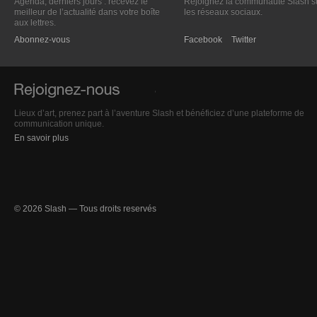
Agenda, derniers jours : recevez le
Rejoignez la communauté Slash s
meilleur de l’actualité dans votre boîte
les réseaux sociaux.
aux lettres.
Abonnez-vous
Facebook
Twitter
Lieux d’art, prenez part à l’aventure Slash et bénéficiez d’une plateforme de
communication unique.
En savoir plus
© 2026 Slash — Tous droits reservés