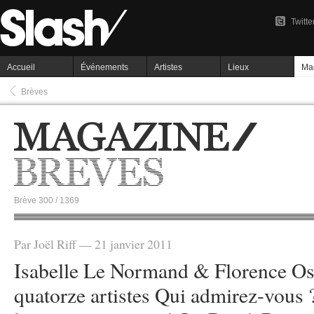
Twitte
Accueil
Événements
Artistes
Lieux
Ma
Brèves
Brève 300 / 1369
Par Joël Riff — 21 janvier 2011
Isabelle Le Normand & Florence O
quatorze artistes Qui admirez-vous ?